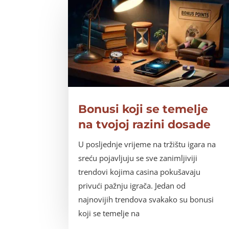
Bonusi koji se temelje
na tvojoj razini dosade
U posljednje vrijeme na tržištu igara na
sreću pojavljuju se sve zanimljiviji
trendovi kojima casina pokušavaju
privući pažnju igrača. Jedan od
najnovijih trendova svakako su bonusi
koji se temelje na