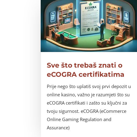
Sve što trebaš znati o
eCOGRA certifikatima
Prije nego što uplatiš svoj prvi depozit u
online kasino, važno je razumjeti što su
eCOGRA certifikati i zašto su ključni za
tvoju sigurnost. eCOGRA (eCommerce
Online Gaming Regulation and
Assurance)