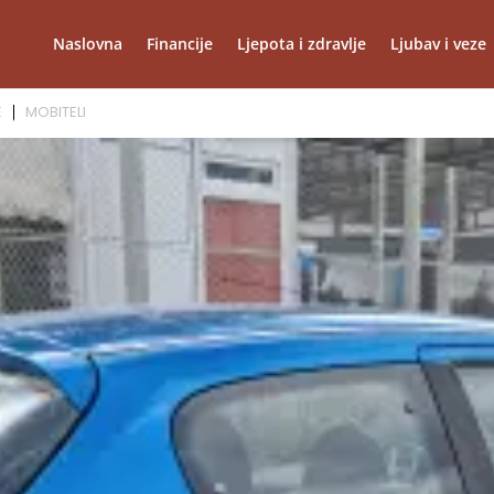
Naslovna
Financije
Ljepota i zdravlje
Ljubav i veze