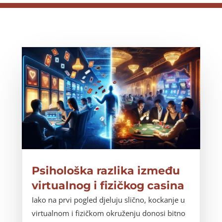
Psihološka razlika između
virtualnog i fizičkog casina
Iako na prvi pogled djeluju slično, kockanje u
virtualnom i fizičkom okruženju donosi bitno