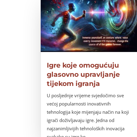
Igre koje omogućuju
glasovno upravljanje
tijekom igranja
U posljednje vrijeme svjedočimo sve
većoj popularnosti inovativnih
tehnologija koje mijenjaju način na koji
igrači doživljavaju igre. Jedna od
najzanimljivijih tehnoloških inovacija
svakako su igre ko