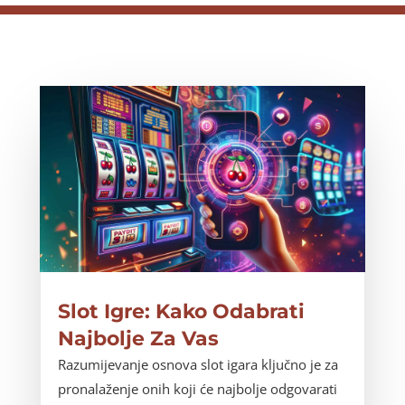
Slot Igre: Kako Odabrati
Najbolje Za Vas
Razumijevanje osnova slot igara ključno je za
pronalaženje onih koji će najbolje odgovarati