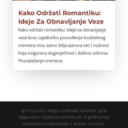
Kako Održati Romantiku:
Ideje Za Obnavljanje Veze
Kako održati romantiku: Ideje za obnavljanje
veze kroz zajedničko provođenje kvalitetnog
vremena nisu samo želja parova već i nužnost
koja osigurava dugovječnost i dubinu odnosa.
Pronalaženje vremena
Igre na sreću mogu uzrokovati ovisnost. Igraj
odgovorno. Osobama mlađim od 18 godina nije
dozvoljeno sudjelovanje u igrama na sreću.