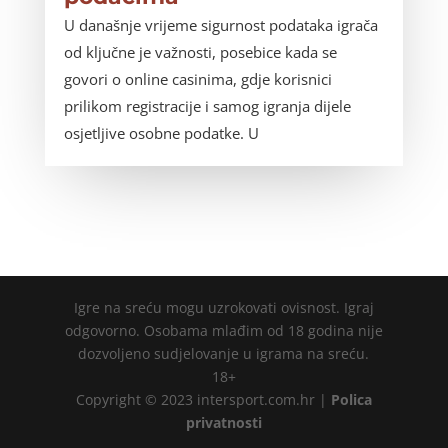
U današnje vrijeme sigurnost podataka igrača
od ključne je važnosti, posebice kada se
govori o online casinima, gdje korisnici
prilikom registracije i samog igranja dijele
osjetljive osobne podatke. U
Igre na sreću mogu uzrokovati ovisnost. Igraj
odgovorno. Osobama mlađim od 18 godina nije
dozvoljeno sudjelovanje u igrama na sreću.
18+
Copyright © 2023 intersport.com.hr |
Polica
privatnosti