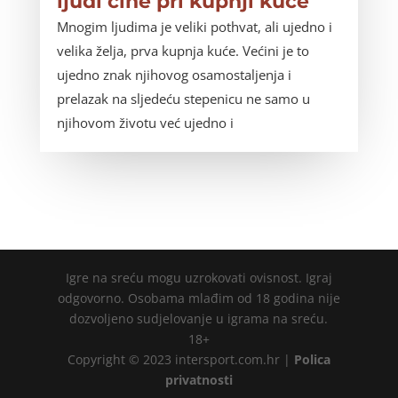
ljudi čine pri kupnji kuće
Mnogim ljudima je veliki pothvat, ali ujedno i
velika želja, prva kupnja kuće. Većini je to
ujedno znak njihovog osamostaljenja i
prelazak na sljedeću stepenicu ne samo u
njihovom životu već ujedno i
Igre na sreću mogu uzrokovati ovisnost. Igraj
odgovorno. Osobama mlađim od 18 godina nije
dozvoljeno sudjelovanje u igrama na sreću.
18+
Copyright © 2023 intersport.com.hr |
Polica
privatnosti