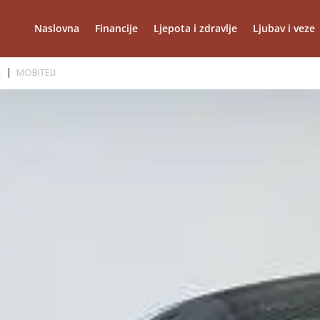
Naslovna
Financije
Ljepota i zdravlje
Ljubav i veze