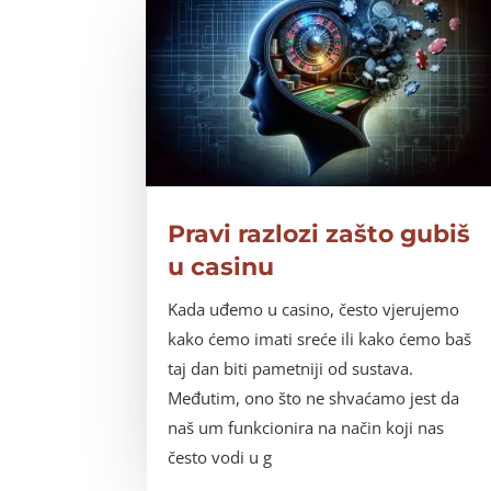
Pravi razlozi zašto gubiš
u casinu
Kada uđemo u casino, često vjerujemo
kako ćemo imati sreće ili kako ćemo baš
taj dan biti pametniji od sustava.
Međutim, ono što ne shvaćamo jest da
naš um funkcionira na način koji nas
često vodi u g