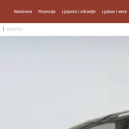
Naslovna
Financije
Ljepota i zdravlje
Ljubav i veze