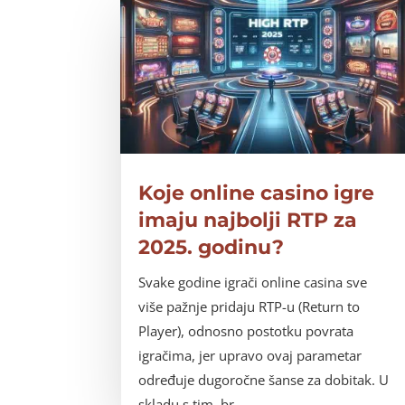
Koje online casino igre
imaju najbolji RTP za
2025. godinu?
Svake godine igrači online casina sve
više pažnje pridaju RTP-u (Return to
Player), odnosno postotku povrata
igračima, jer upravo ovaj parametar
određuje dugoročne šanse za dobitak. U
skladu s tim, br