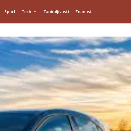
Sport
Tech
Zanimljivosti
Znanost