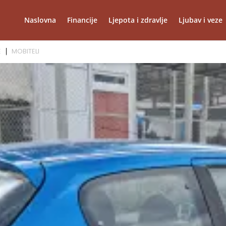
Naslovna
Financije
Ljepota i zdravlje
Ljubav i veze