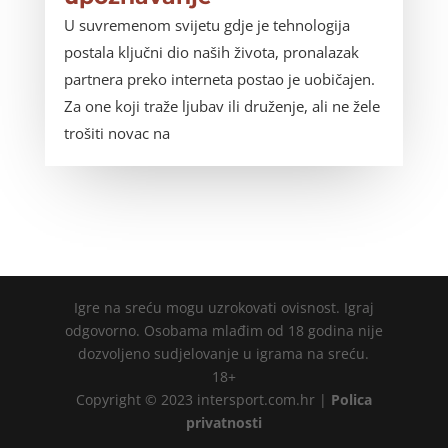
U suvremenom svijetu gdje je tehnologija
postala ključni dio naših života, pronalazak
partnera preko interneta postao je uobičajen.
Za one koji traže ljubav ili druženje, ali ne žele
trošiti novac na
Igre na sreću mogu uzrokovati ovisnost. Igraj
odgovorno. Osobama mlađim od 18 godina nije
dozvoljeno sudjelovanje u igrama na sreću.
18+
Copyright © 2023 intersport.com.hr |
Polica
privatnosti