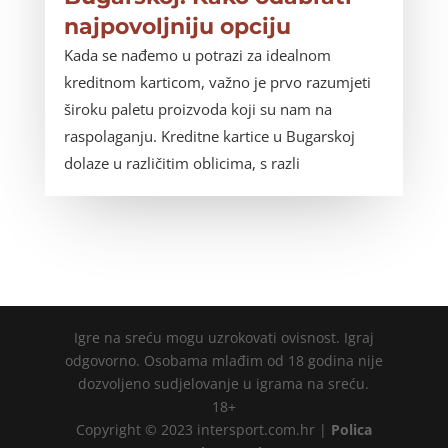
najpovoljniju opciju
Kada se nađemo u potrazi za idealnom
kreditnom karticom, važno je prvo razumjeti
široku paletu proizvoda koji su nam na
raspolaganju. Kreditne kartice u Bugarskoj
dolaze u različitim oblicima, s razli
Igre na sreću mogu uzrokovati ovisnost. Igraj
odgovorno. Osobama mlađim od 18 godina nije
dozvoljeno sudjelovanje u igrama na sreću.
18+
Copyright © 2023 intersport.com.hr |
Polica