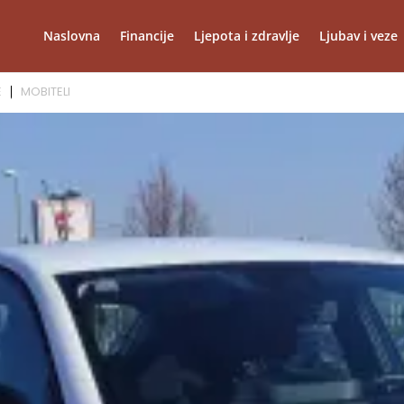
Naslovna
Financije
Ljepota i zdravlje
Ljubav i veze