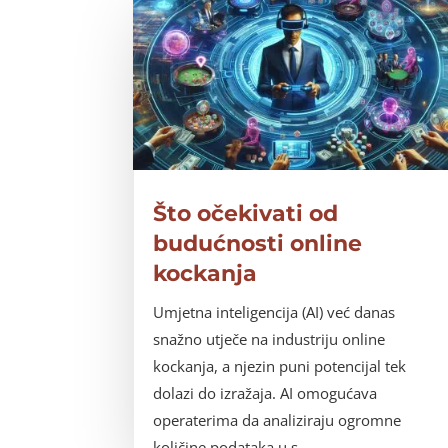
Što očekivati od
budućnosti online
kockanja
Umjetna inteligencija (AI) već danas
snažno utječe na industriju online
kockanja, a njezin puni potencijal tek
dolazi do izražaja. AI omogućava
operaterima da analiziraju ogromne
količine podataka u s