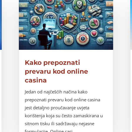
Kako prepoznati
prevaru kod online
casina
Jedan od najčešćih načina kako
prepoznati prevaru kod online casina
jest detaljno proučavanje uvjeta
korištenja koja su često zamaskirana u
sitnom tisku ili sadržavaju nejasne
formulacije. Online casi