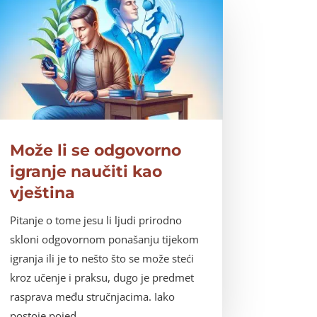
Može li se odgovorno
igranje naučiti kao
vještina
Pitanje o tome jesu li ljudi prirodno
skloni odgovornom ponašanju tijekom
igranja ili je to nešto što se može steći
kroz učenje i praksu, dugo je predmet
rasprava među stručnjacima. Iako
postoje pojed