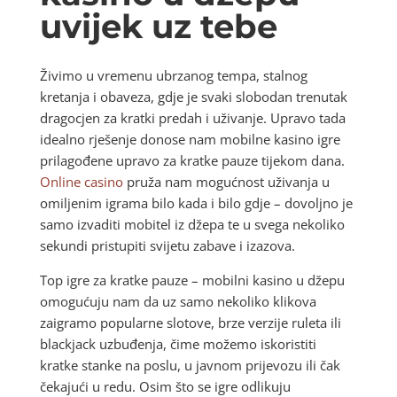
uvijek uz tebe
Živimo u vremenu ubrzanog tempa, stalnog
kretanja i obaveza, gdje je svaki slobodan trenutak
dragocjen za kratki predah i uživanje. Upravo tada
idealno rješenje donose nam mobilne kasino igre
prilagođene upravo za kratke pauze tijekom dana.
Online casino
pruža nam mogućnost uživanja u
omiljenim igrama bilo kada i bilo gdje – dovoljno je
samo izvaditi mobitel iz džepa te u svega nekoliko
sekundi pristupiti svijetu zabave i izazova.
Top igre za kratke pauze – mobilni kasino u džepu
omogućuju nam da uz samo nekoliko klikova
zaigramo popularne slotove, brze verzije ruleta ili
blackjack uzbuđenja, čime možemo iskoristiti
kratke stanke na poslu, u javnom prijevozu ili čak
čekajući u redu. Osim što se igre odlikuju