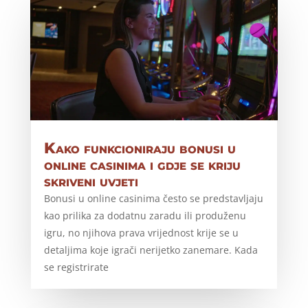
Kako funkcioniraju bonusi u
online casinima i gdje se kriju
skriveni uvjeti
Bonusi u online casinima često se predstavljaju
kao prilika za dodatnu zaradu ili produženu
igru, no njihova prava vrijednost krije se u
detaljima koje igrači nerijetko zanemare. Kada
se registrirate