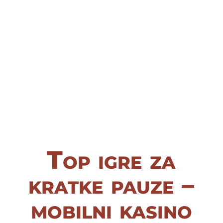
Top igre za
kratke pauze –
mobilni kasino