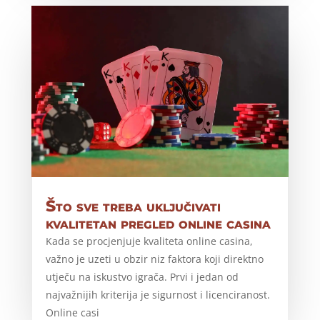
Što sve treba uključivati
kvalitetan pregled online casina
Kada se procjenjuje kvaliteta online casina,
važno je uzeti u obzir niz faktora koji direktno
utječu na iskustvo igrača. Prvi i jedan od
najvažnijih kriterija je sigurnost i licenciranost.
Online casi