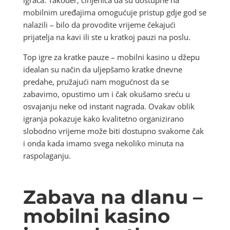
mobilnim uređajima omogućuje pristup gdje god se
nalazili – bilo da provodite vrijeme čekajući
prijatelja na kavi ili ste u kratkoj pauzi na poslu.
Top igre za kratke pauze – mobilni kasino u džepu
idealan su način da uljepšamo kratke dnevne
predahe, pružajući nam mogućnost da se
zabavimo, opustimo um i čak okušamo sreću u
osvajanju neke od instant nagrada. Ovakav oblik
igranja pokazuje kako kvalitetno organizirano
slobodno vrijeme može biti dostupno svakome čak
i onda kada imamo svega nekoliko minuta na
raspolaganju.
Zabava na dlanu –
mobilni kasino