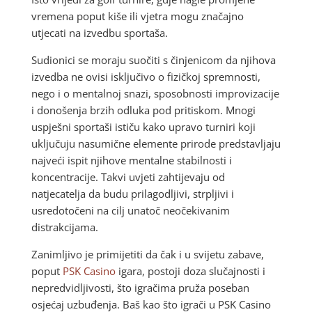
vremena poput kiše ili vjetra mogu značajno
utjecati na izvedbu sportaša.
Sudionici se moraju suočiti s činjenicom da njihova
izvedba ne ovisi isključivo o fizičkoj spremnosti,
nego i o mentalnoj snazi, sposobnosti improvizacije
i donošenja brzih odluka pod pritiskom. Mnogi
uspješni sportaši ističu kako upravo turniri koji
uključuju nasumične elemente prirode predstavljaju
najveći ispit njihove mentalne stabilnosti i
koncentracije. Takvi uvjeti zahtijevaju od
natjecatelja da budu prilagodljivi, strpljivi i
usredotočeni na cilj unatoč neočekivanim
distrakcijama.
Zanimljivo je primijetiti da čak i u svijetu zabave,
poput
PSK Casino
igara, postoji doza slučajnosti i
nepredvidljivosti, što igračima pruža poseban
osjećaj uzbuđenja. Baš kao što igrači u PSK Casino