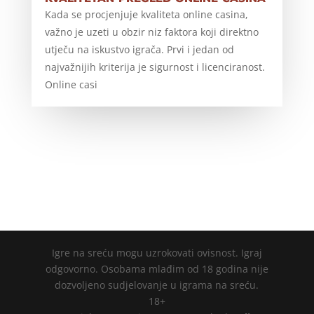
Kada se procjenjuje kvaliteta online casina,
važno je uzeti u obzir niz faktora koji direktno
utječu na iskustvo igrača. Prvi i jedan od
najvažnijih kriterija je sigurnost i licenciranost.
Online casi
Igre na sreću mogu uzrokovati ovisnost. Igraj
odgovorno. Osobama mlađim od 18 godina nije
dozvoljeno sudjelovanje u igrama na sreću.
18+