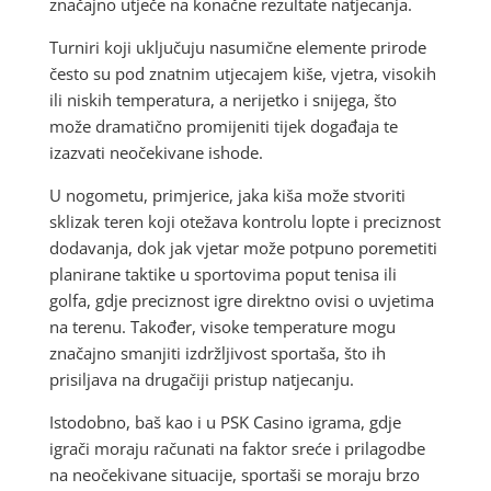
značajno utječe na konačne rezultate natjecanja.
Turniri koji uključuju nasumične elemente prirode
često su pod znatnim utjecajem kiše, vjetra, visokih
ili niskih temperatura, a nerijetko i snijega, što
može dramatično promijeniti tijek događaja te
izazvati neočekivane ishode.
U nogometu, primjerice, jaka kiša može stvoriti
sklizak teren koji otežava kontrolu lopte i preciznost
dodavanja, dok jak vjetar može potpuno poremetiti
planirane taktike u sportovima poput tenisa ili
golfa, gdje preciznost igre direktno ovisi o uvjetima
na terenu. Također, visoke temperature mogu
značajno smanjiti izdržljivost sportaša, što ih
prisiljava na drugačiji pristup natjecanju.
Istodobno, baš kao i u PSK Casino igrama, gdje
igrači moraju računati na faktor sreće i prilagodbe
na neočekivane situacije, sportaši se moraju brzo