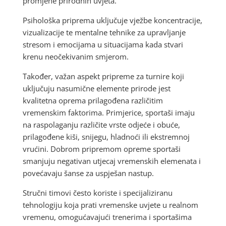
promjene prirodnih uvjeta.
Psihološka priprema uključuje vježbe koncentracije,
vizualizacije te mentalne tehnike za upravljanje
stresom i emocijama u situacijama kada stvari
krenu neočekivanim smjerom.
Također, važan aspekt pripreme za turnire koji
uključuju nasumične elemente prirode jest
kvalitetna oprema prilagođena različitim
vremenskim faktorima. Primjerice, sportaši imaju
na raspolaganju različite vrste odjeće i obuće,
prilagođene kiši, snijegu, hladnoći ili ekstremnoj
vrućini. Dobrom pripremom opreme sportaši
smanjuju negativan utjecaj vremenskih elemenata i
povećavaju šanse za uspješan nastup.
Stručni timovi često koriste i specijaliziranu
tehnologiju koja prati vremenske uvjete u realnom
vremenu, omogućavajući trenerima i sportašima