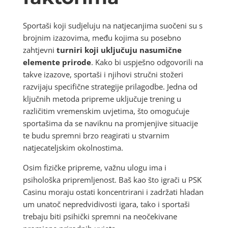
Sportaši koji sudjeluju na natjecanjima suočeni su s
brojnim izazovima, među kojima su posebno
zahtjevni
turniri koji uključuju nasumične
elemente prirode
. Kako bi uspješno odgovorili na
takve izazove, sportaši i njihovi stručni stožeri
razvijaju specifične strategije prilagodbe. Jedna od
ključnih metoda pripreme uključuje trening u
različitim vremenskim uvjetima, što omogućuje
sportašima da se naviknu na promjenjive situacije
te budu spremni brzo reagirati u stvarnim
natjecateljskim okolnostima.
Osim fizičke pripreme, važnu ulogu ima i
psihološka pripremljenost. Baš kao što igrači u PSK
Casinu moraju ostati koncentrirani i zadržati hladan
um unatoč nepredvidivosti igara, tako i sportaši
trebaju biti psihički spremni na neočekivane