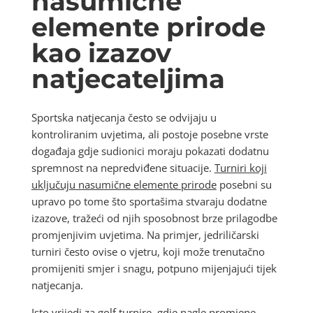
nasumične
elemente prirode
kao izazov
natjecateljima
Sportska natjecanja često se odvijaju u
kontroliranim uvjetima, ali postoje posebne vrste
događaja gdje sudionici moraju pokazati dodatnu
spremnost na nepredviđene situacije.
Turniri koji
uključuju nasumične elemente prirode
posebni su
upravo po tome što sportašima stvaraju dodatne
izazove, tražeći od njih sposobnost brze prilagodbe
promjenjivim uvjetima. Na primjer, jedriličarski
turniri često ovise o vjetru, koji može trenutačno
promijeniti smjer i snagu, potpuno mijenjajući tijek
natjecanja.
Isto vrijedi za golf turnire, gdje nagle promjene