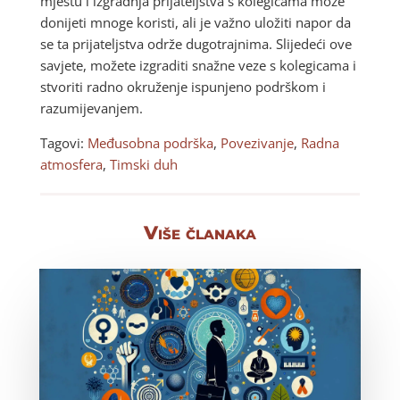
mjestu i izgradnja prijateljstva s kolegicama može
donijeti mnoge koristi, ali je važno uložiti napor da
se ta prijateljstva održe dugotrajnima. Slijedeći ove
savjete, možete izgraditi snažne veze s kolegicama i
stvoriti radno okruženje ispunjeno podrškom i
razumijevanjem.
Tagovi:
Međusobna podrška
,
Povezivanje
,
Radna
atmosfera
,
Timski duh
Više članaka