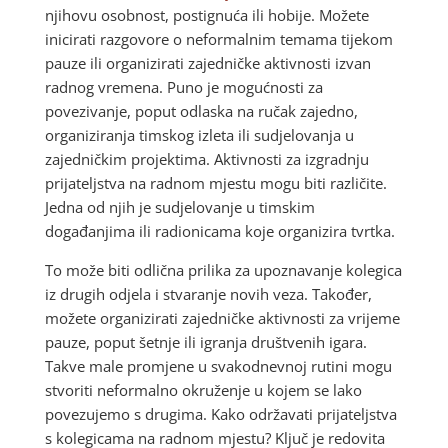
njihovu osobnost, postignuća ili hobije. Možete
inicirati razgovore o neformalnim temama tijekom
pauze ili organizirati zajedničke aktivnosti izvan
radnog vremena. Puno je mogućnosti za
povezivanje, poput odlaska na ručak zajedno,
organiziranja timskog izleta ili sudjelovanja u
zajedničkim projektima. Aktivnosti za izgradnju
prijateljstva na radnom mjestu mogu biti različite.
Jedna od njih je sudjelovanje u timskim
događanjima ili radionicama koje organizira tvrtka.
To može biti odlična prilika za upoznavanje kolegica
iz drugih odjela i stvaranje novih veza. Također,
možete organizirati zajedničke aktivnosti za vrijeme
pauze, poput šetnje ili igranja društvenih igara.
Takve male promjene u svakodnevnoj rutini mogu
stvoriti neformalno okruženje u kojem se lako
povezujemo s drugima. Kako održavati prijateljstva
s kolegicama na radnom mjestu? Ključ je redovita