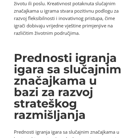
životu ili poslu. Kreativnost potaknuta slučajnim
značajkama u igrama stvara pozitivnu podlogu za
razvoj fleksibilnosti i inovativnog pristupa, čime
igrači dobivaju vrijedne vještine primjenjive na
različitim životnim područjima.
Prednosti igranja
igara sa slučajnim
značajkama u
bazi za razvoj
strateškog
razmišljanja
Prednosti igranja igara sa slučajnim značajkama u