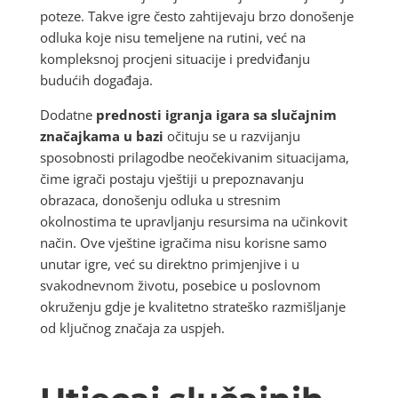
poteze. Takve igre često zahtijevaju brzo donošenje
odluka koje nisu temeljene na rutini, već na
kompleksnoj procjeni situacije i predviđanju
budućih događaja.
Dodatne
prednosti igranja igara sa slučajnim
značajkama u bazi
očituju se u razvijanju
sposobnosti prilagodbe neočekivanim situacijama,
čime igrači postaju vještiji u prepoznavanju
obrazaca, donošenju odluka u stresnim
okolnostima te upravljanju resursima na učinkovit
način. Ove vještine igračima nisu korisne samo
unutar igre, već su direktno primjenjive i u
svakodnevnom životu, posebice u poslovnom
okruženju gdje je kvalitetno strateško razmišljanje
od ključnog značaja za uspjeh.