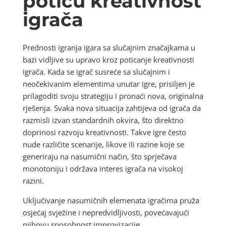
potiču kreativnost
igrača
Prednosti igranja igara sa slučajnim značajkama u
bazi vidljive su upravo kroz poticanje kreativnosti
igrača. Kada se igrač susreće sa slučajnim i
neočekivanim elementima unutar igre, prisiljen je
prilagoditi svoju strategiju i pronaći nova, originalna
rješenja. Svaka nova situacija zahtijeva od igrača da
razmisli izvan standardnih okvira, što direktno
doprinosi razvoju kreativnosti. Takve igre često
nude različite scenarije, likove ili razine koje se
generiraju na nasumični način, što sprječava
monotoniju i održava interes igrača na visokoj
razini.
Uključivanje nasumičnih elemenata igračima pruža
osjećaj svježine i nepredvidljivosti, povećavajući
njihovu sposobnost improvizacije.