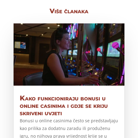
Više članaka
Kako funkcioniraju bonusi u
online casinima i gdje se kriju
skriveni uvjeti
Bonusi u online casinima često se predstavljaju
kao prilika za dodatnu zaradu ili produženu
igru, no njihova prava vrijednost krije se u