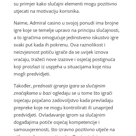
su primjer kako slučajni elementi mogu pozitivno
utjecati na motivaciju korisnika.
Naime, Admiral casino u svojoj ponudi ima brojne
igre koje se temelje upravo na principu slučajnosti,
a to igračima omogućuje jedinstveno iskustvo igre
svaki put kada ih pokrenu. Ova raznolikost i
neizvjesnost potiču igrače da se uvijek iznova
vraćaju, tražeći nove izazove i osjećaj postignuća
koji proizlazi iz uspjeha u situacijama koje nisu
mogli predvidjeti.
Također,
prednosti igranja igara sa slučajnim
značajkama u bazi
ogledaju se u tome što igrači
osjećaju pojačano zadovoljstvo kada prevladaju
prepreke koje ne mogu kontrolirati ili unaprijed
predvidjeti. Ovladavanje igrom sa slučajnim
događajima potiče osjećaj kompetencije i
samouvjerenosti, što izravno pozitivno utječe na