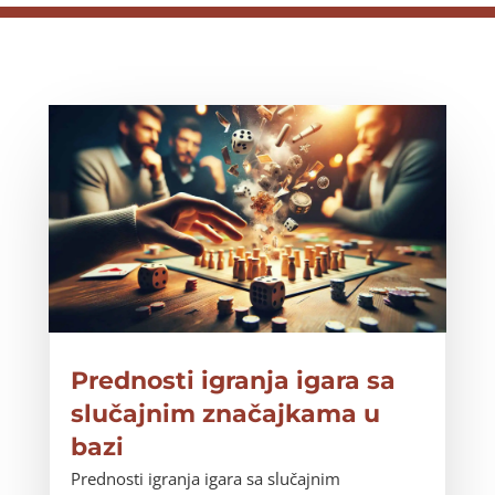
Prednosti igranja igara sa
slučajnim značajkama u
bazi
Prednosti igranja igara sa slučajnim